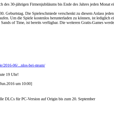
ich des 30-jährigen Firmenjubiläums bis Ende des Jahres jeden Monat e
n 30. Geburtstag. Die Spieleschmiede verschenkt zu diesem Anlass jeden
aufen. Um die Spiele kostenlos herunterladen zu können, ist lediglich
sia: Sands of Time, ist bereits verfügbar. Die weiteren Gratis-Games we
/2016-06/...nlos-bei-steam/
eute 19 Uhr!
2.Jun.2016 um 10:00]
 Alle DLCs für PC-Version auf Origin bis zum 20. September