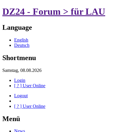
DZ24 - Forum > für LAU
Language
English
Deutsch
Shortmenu
Samstag, 08.08.2026
Login
[
?
] User Online
Logout
[
?
] User Online
Menü
News