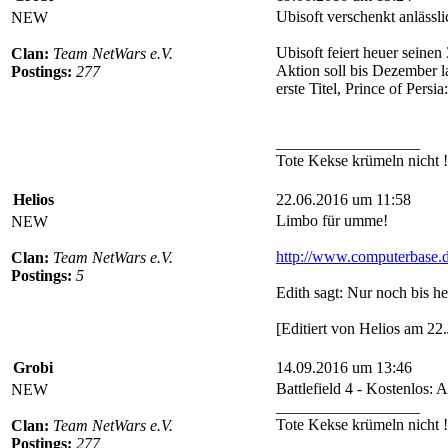
Ubisoft verschenkt anlässl
NEW
Ubisoft feiert heuer seine
Clan:
Team NetWars e.V.
Aktion soll bis Dezember l
Postings:
277
erste Titel, Prince of Per
__________________
Tote Kekse krümeln nicht !
Helios
22.06.2016 um 11:58
Limbo für umme!
NEW
http://www.computerbase.de
Clan:
Team NetWars e.V.
Postings:
5
Edith sagt: Nur noch bis h
[Editiert von Helios am 2
Grobi
14.09.2016 um 13:46
Battlefield 4 - Kostenlos:
NEW
__________________
Tote Kekse krümeln nicht !
Clan:
Team NetWars e.V.
Postings:
277