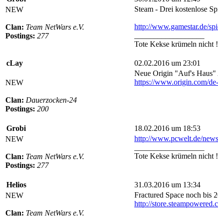
Steam - Drei kostenlose S
NEW
http://www.gamestar.de/spi
Clan:
Team NetWars e.V.
__________________
Postings:
277
Tote Kekse krümeln nicht !
cLay
02.02.2016 um 23:01
Neue Origin "Auf's Haus"
https://www.origin.com/de-d
NEW
Clan:
Dauerzocken-24
Postings:
200
Grobi
18.02.2016 um 18:53
http://www.pcwelt.de/news
NEW
__________________
Tote Kekse krümeln nicht !
Clan:
Team NetWars e.V.
Postings:
277
Helios
31.03.2016 um 13:34
Fractured Space noch bis 
NEW
http://store.steampowered
Clan:
Team NetWars e.V.