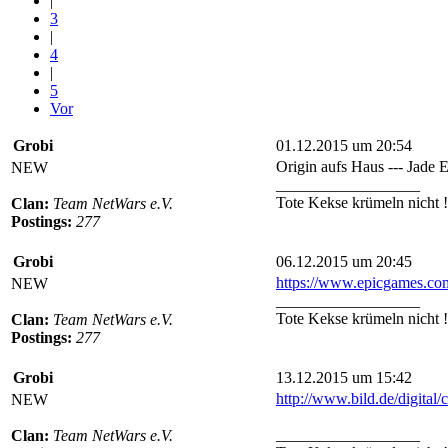
|
3
|
4
|
5
Vor
Grobi
01.12.2015 um 20:54
Origin aufs Haus --- Jade 
NEW
__________________
Tote Kekse krümeln nicht !
Clan:
Team NetWars e.V.
Postings:
277
Grobi
06.12.2015 um 20:45
https://www.epicgames.c
NEW
__________________
Tote Kekse krümeln nicht !
Clan:
Team NetWars e.V.
Postings:
277
Grobi
13.12.2015 um 15:42
http://www.bild.de/digital/
NEW
__________________
Clan:
Team NetWars e.V.