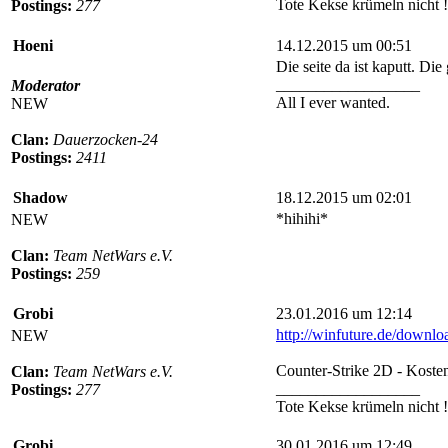
Tote Kekse krümeln nicht !
Postings:
277
Hoeni
14.12.2015 um 00:51
Die seite da ist kaputt. Die
__________________
Moderator
All I ever wanted.
NEW
Clan:
Dauerzocken-24
Postings:
2411
Shadow
18.12.2015 um 02:01
*hihihi*
NEW
Clan:
Team NetWars e.V.
Postings:
259
Grobi
23.01.2016 um 12:14
http://winfuture.de/downlo
NEW
Counter-Strike 2D - Koste
Clan:
Team NetWars e.V.
__________________
Postings:
277
Tote Kekse krümeln nicht !
Grobi
30.01.2016 um 12:49