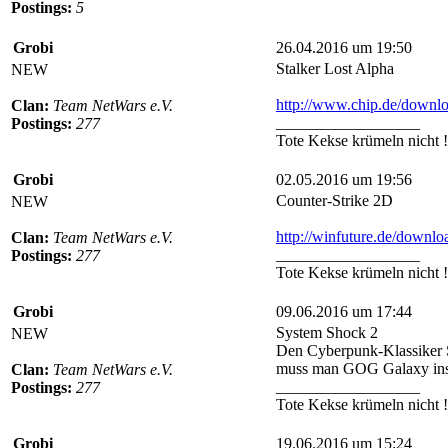
Postings:
5
Grobi
26.04.2016 um 19:50
Stalker Lost Alpha
NEW
http://www.chip.de/downlo
Clan:
Team NetWars e.V.
__________________
Postings:
277
Tote Kekse krümeln nicht !
Grobi
02.05.2016 um 19:56
Counter-Strike 2D
NEW
http://winfuture.de/downlo
Clan:
Team NetWars e.V.
__________________
Postings:
277
Tote Kekse krümeln nicht !
Grobi
09.06.2016 um 17:44
System Shock 2
NEW
Den Cyberpunk-Klassiker Sy
muss man GOG Galaxy instal
Clan:
Team NetWars e.V.
__________________
Postings:
277
Tote Kekse krümeln nicht !
Grobi
19.06.2016 um 15:24