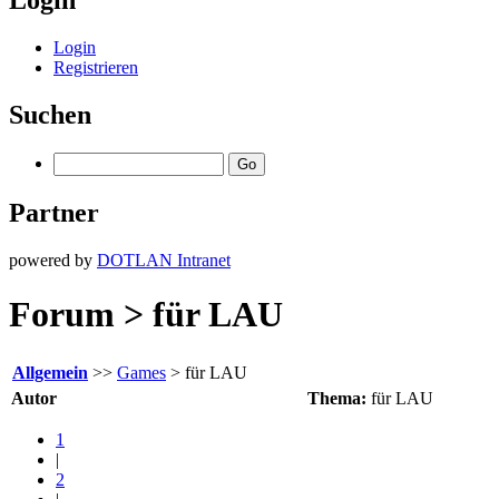
Login
Login
Registrieren
Suchen
Partner
powered by
DOTLAN Intranet
Forum > für LAU
Allgemein
>>
Games
> für LAU
Autor
Thema:
für LAU
1
|
2