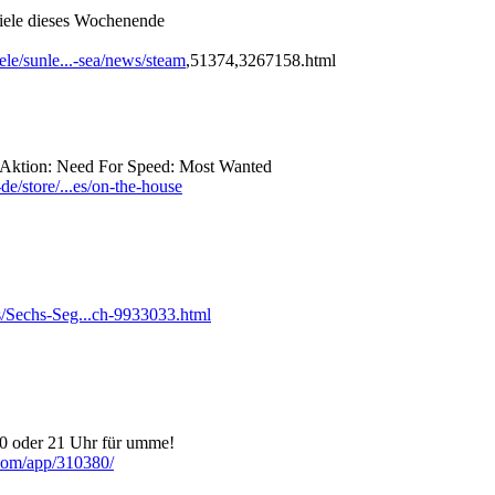
piele dieses Wochenende
ele/sunle...-sea/news/steam
,51374,3267158.html
 Aktion: Need For Speed: Most Wanted
e/store/...es/on-the-house
/Sechs-Seg...ch-9933033.html
20 oder 21 Uhr für umme!
.com/app/310380/