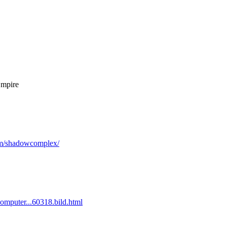
Empire
om/shadowcomplex/
computer...60318.bild.html