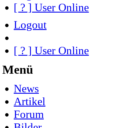
[
?
] User Online
Logout
[
?
] User Online
Menü
News
Artikel
Forum
Bilder